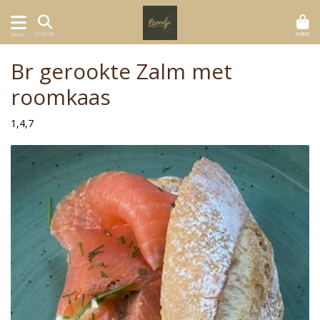
MAND
ZOEKEN
MENU
Br gerookte Zalm met
roomkaas
1,4,7