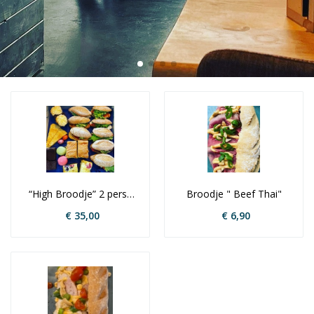
“High Broodje” 2 pers  
Broodje " Beef Thai"
minimum van 2 
€ 35,00
€ 6,90
personen