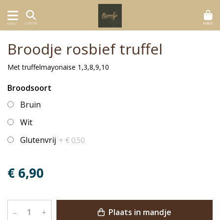
MAND
ZOEKEN
MENU
Broodje rosbief truffel
Met truffelmayonaise 1,3,8,9,10
Broodsoort
Bruin
Wit
Glutenvrij
+ € 0,50
€ 6,90
Plaats in mandje
–
+