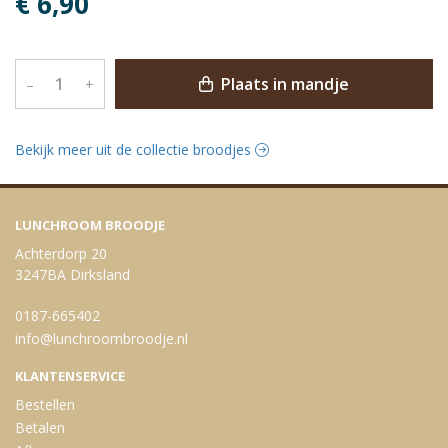
€ 6,90
Plaats in mandje
–
+
Bekijk meer uit de collectie broodjes
LUNCHROOM BROODJE
Achterdorp 20
3247BA Dirksland
0187-665402
info@lunchroombroodje.nl
KLANTENSERVICE
Bestellen
Betalen