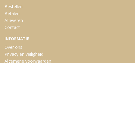
Bestellen
Betalen
Afleveren
Contact
INFORMATIE
Over ons
Privacy en veiligheid
Algemene voorwaarden
Disclaimer
Cookies
VOLG ONS
Taal
12Waiter
-
Twelve
&
Midmid