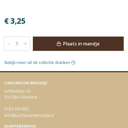
€ 3,25
Plaats in mandje
–
+
Bekijk meer uit de collectie dranken
LUNCHROOM BROODJE
Achterdorp 20
3247BA Dirksland
0187-665402
info@lunchroombroodje.nl
KLANTENSERVICE