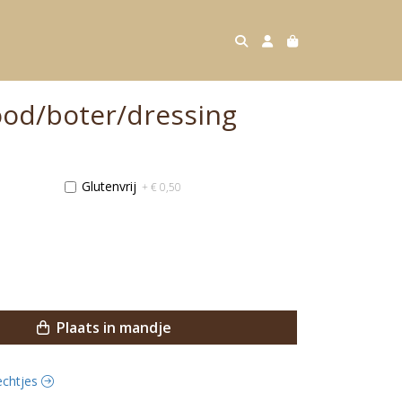
ood/boter/dressing
Glutenvrij
+ € 0,50
Plaats in mandje
rechtjes