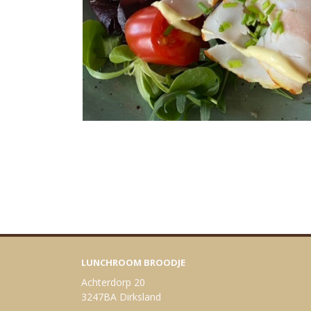
LUNCHROOM BROODJE
Achterdorp 20
3247BA Dirksland