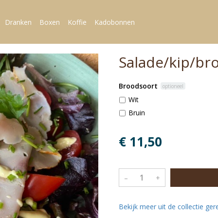
Dranken
Boxen
Koffie
Kadobonnen
Salade/kip/br
Broodsoort
optioneel
Wit
Bruin
€ 11,50
–
+
Bekijk meer uit de collectie ge