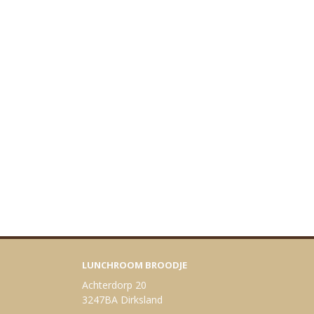
LUNCHROOM BROODJE
Achterdorp 20
3247BA Dirksland