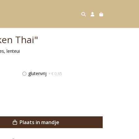
ken Thai"
es, lenteui
glutenvrij
+ € 0,65
Plaats in mandje