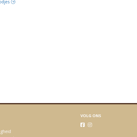
oodjes
VOLG ONS
igheid