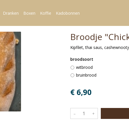
Dranken
Boxen
Koffie
Kadobonnen
Broodje "Chic
Kipfilet, thai saus, cashewnootj
broodsoort
witbrood
bruinbrood
€ 6,90
–
+