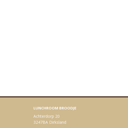
LUNCHROOM BROODJE
Achterdorp 20
3247BA Dirksland